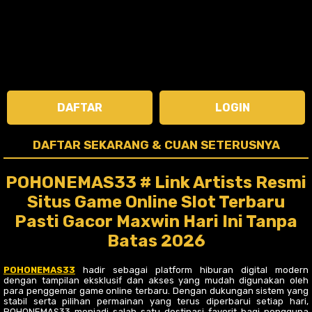
DAFTAR
LOGIN
DAFTAR SEKARANG & CUAN SETERUSNYA
POHONEMAS33 # Link Artists Resmi
Situs Game Online Slot Terbaru
Pasti Gacor Maxwin Hari Ini Tanpa
Batas 2026
POHONEMAS33
hadir sebagai platform hiburan digital modern
dengan tampilan eksklusif dan akses yang mudah digunakan oleh
para penggemar game online terbaru. Dengan dukungan sistem yang
stabil serta pilihan permainan yang terus diperbarui setiap hari,
POHONEMAS33 menjadi salah satu destinasi favorit bagi pengguna